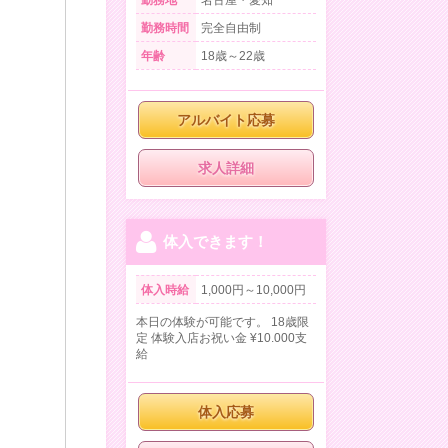
勤務地
名古屋・愛知
勤務時間
完全自由制
年齢
18歳～22歳
アルバイト応募
求人詳細
体入できます！
体入時給
1,000円～10,000円
本日の体験が可能です。 18歳限
定 体験入店お祝い金 ¥10.000支
給
体入応募