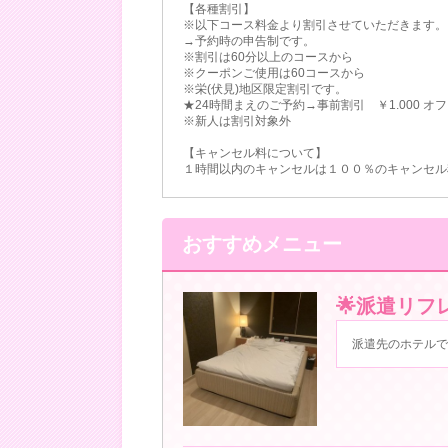
【各種割引】
※以下コース料金より割引させていただきます。
→予約時の申告制です。
※割引は60分以上のコースから
※クーポンご使用は60コースから
※栄(伏見)地区限定割引です。
★24時間まえのご予約→事前割引 ￥1.000 オフ
※新人は割引対象外
【キャンセル料について】
１時間以内のキャンセルは１００％のキャンセル
おすすめメニュー
︎🌟派遣リフ
派遣先のホテルで