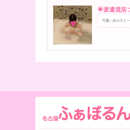
︎🌟派遣混浴コ
可愛い女の子と一