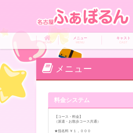
メニュー
キャスト
HOME
MENU
CAST
メニュー
料金システム
【コース・料金】
（派遣・お散歩コース共通）
★指名料 ￥１，０００