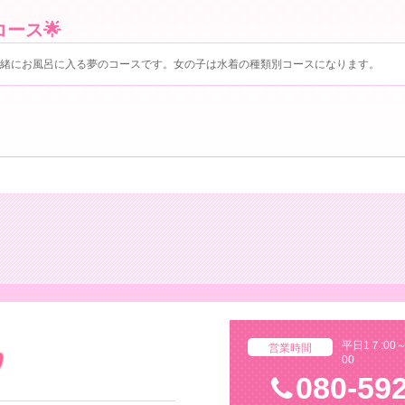
ース︎🌟
緒にお風呂に入る夢のコースです。女の子は水着の種類別コースになります。
平日1７:00～
営業時間
00
080-59