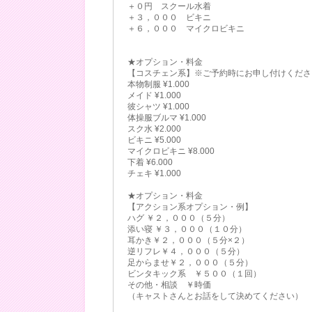
＋０円 スクール水着
＋３，０００ ビキニ
＋６，０００ マイクロビキニ
★オプション・料金
【コスチェン系】※ご予約時にお申し付けくださ
本物制服 ¥1.000
メイド ¥1.000
彼シャツ ¥1.000
体操服ブルマ ¥1.000
スク水 ¥2.000
ビキニ ¥5.000
マイクロビキニ ¥8.000
下着 ¥6.000
チェキ ¥1.000
★オプション・料金
【アクション系オプション・例】
ハグ ￥２，０００（５分）
添い寝 ￥３，０００（１０分）
耳かき￥２，０００（５分×２）
逆リフレ￥４，０００（５分）
足からませ￥２，０００（５分）
ビンタキック系 ￥５００（１回）
その他・相談 ￥時価
（キャストさんとお話をして決めてください）